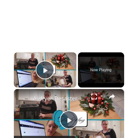
×
Now Playing
Play Video
×
Airfryer-Desaster 😩, Temu-Paket 📦 & 150 Blog-Posts an einem Wochenende 🤯 | Daily Vlog
Play