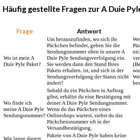
Häufig gestellte Fragen zur A Duie P
Frage
Antwort
Um herauszufinden, wo sich ihr
Wen
Päckchen befindet, geben Sie die
Päc
Sendungsnummer oben in unsere A
nic
Wo ist mein A
Duie Pyle Sendungsverfolgung ein.
ve
Duie Pyle Paket?
Sie werden dann den Stand Ihres
(Be
Pakets erhalten. ist, und sich in der
wur
Sendungsverfolgung der Status nicht
Wen
ändert?
bes
Sobald du ein Päckchen in Auftrag
gibst, erhältst du eine Bestätigung mit
Wo finde ich
deiner A Duie Pyle Sendungnummer.
meine A Duie Pyle
Wenn du das Päckchen eines
Sendungsnummer?
Onlineshops wartest, siehst du das
Päckchensnummer oft in der
Versandbestätigung.
Pakete von A Duie Pyle haben keine
Wie lange dauert