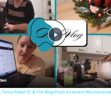
Play
Video
, Temu-Paket 📦 & 150 Blog-Posts an einem Wochenende 