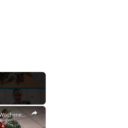
×
Airfryer-Desaster 😩, Temu-Paket 📦 & 150 Blog-Posts an einem Wochenende 🤯 | Daily Vlog