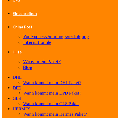
UPS
Einschreiben
China Post
Yun Express Sendungsverfolgung
Internationale
Hilfe
Wo ist mein Paket?
Blog
DHL
Wann kommt mein DHL Paket?
DPD
Wann kommt mein DPD Paket?
GLS
Wann kommt mein GLS Paket
HERMES
Wann kommt mein Hermes Paket?