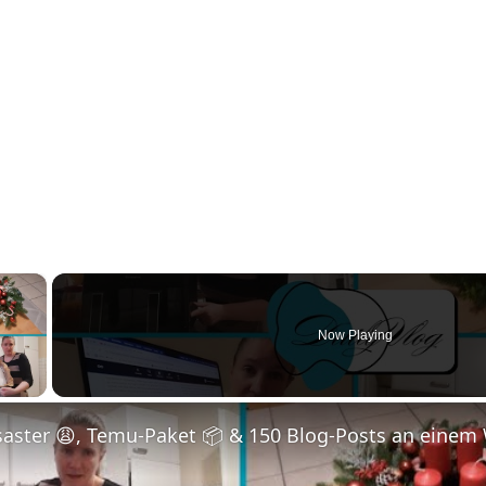
×
Now Playing
 Video