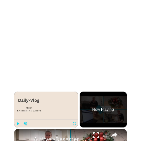
×
Now Playing
×
Play
Unmute
Fullscreen
Airfryer-Desaster 😩, Temu-Paket 📦 & 150 Blog-Posts an einem Wochenende 🤯 | Daily Vlog