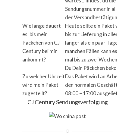
wartest, findest du die
Sendungsnummer in aller Regel
der Versandbestätigung.
Wie lange dauert
Heute sollte ein Paket vom Ve
es, bis mein
bis zur Lieferung in aller Regel 
Päckchen von CJ
länger als ein paar Tage dauern.
Century bei mir
manchen Fällen kann es aber a
ankommt?
mal bis zu zwei Wochen dauern,
Du Dein Päckchen bekommst.
Zu welcher Uhrzeit
Das Paket wird an Arbeitstage
wird mein Paket
den normalen Geschäftszeiten
zugestellt?
08:00 – 17:00 ausgeliefert.
CJ Century Sendungsverfolgung