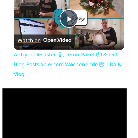
Play
Watch on
Video
Airfryer-Desaster 😩, Temu-Paket 📦 & 150
Blog-Posts an einem Wochenende 🤯 | Daily
Vlog