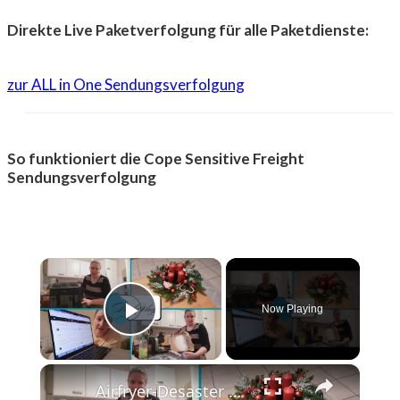
Direkte Live Paketverfolgung für alle Paketdienste:
zur ALL in One Sendungsverfolgung
So funktioniert die Cope Sensitive Freight
Sendungsverfolgung
×
Now Playing
Play Video
×
Airfryer-Desaster 😩, Temu-Paket 📦 & 150 Blog-Posts an einem Wochenende 🤯 | Daily Vlog