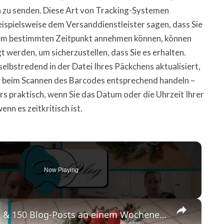
zu senden. Diese Art von Tracking-Systemen
beispielsweise dem Versanddienstleister sagen, dass Sie
nem bestimmten Zeitpunkt annehmen können, können
 werden, um sicherzustellen, dass Sie es erhalten.
elbstredend in der Datei Ihres Päckchens aktualisiert,
ng beim Scannen des Barcodes entsprechend handeln –
ers praktisch, wenn Sie das Datum oder die Uhrzeit Ihrer
n es zeitkritisch ist.
Now Playing
×
Airfryer-Desaster 😩, Temu-Paket 📦 & 150 Blog-Posts an einem Wochenende 🤯 | Daily Vlog