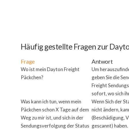
Häufig gestellte Fragen zur Day
Frage
Antwort
Wo ist mein Dayton Freight
Um herauszufinden
Päckchen?
geben Sie die Se
Freight Sendungs
sofort, wo sich 
Was kann ich tun, wenn mein
Wenn Sich der Sta
Päckchen schon X Tage auf dem
nicht ändern, kan
Weg zu mir ist, und sich in der
(Beschädigung, V
Sendungsverfolgung der Status
gescannt) haben.