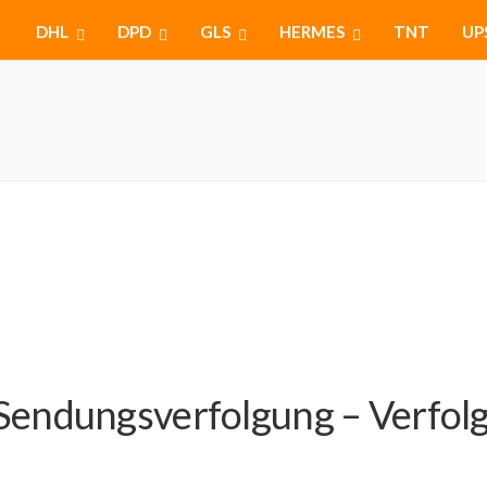
DHL
DPD
GLS
HERMES
TNT
UP
Sendungsverfolgung – Verfolge