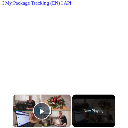
I
My Package Tracking (EN)
I
API
×
Now Playing
Play Video