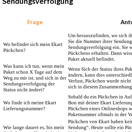
Sendungsverfolgung
Frage
Ant
Um herauszufinden, wo sich ih
Sie die Nummer ihrer Sendung
Wo befindet sich mein Ekart
Sendungsverfolgung ein. Sie 
Päckchen?
Päckchens erhalten. Dann wisse
Paket aktuell befindet.
Was kann ich tun, wenn mein
Wenn Sich der Status ihres Pake
Paket schon X Tage auf dem
ändern, kann dies unterschied
Weg zu mir ist, und sich in der
Verlust, Päckchen wurde nicht
Sendungsverfolgung der
sich in diesem Zusammenhang 
Status nicht ändert?
Sobald du ein Päckchen in Auft
Wo finde ich meine Ekart
Bon mit deiner Ekart Lieferu
Lieferungsnummer?
Päckchen eines Onlineshops wa
Paketnummer oftmals in der V
Päckchen von Ekart haben kein
Wie lange dauert es, bis mein
Sendung“. Heute sollte ein Pä