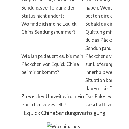
Sendungsverfolgung der
haben. Wenden Sie 
Status nicht ändert?
besten direkt an Equ
Wo finde ich meine Equick
Sobald du ein Päckch
China Sendungsnummer?
Quittung mit deine
du das Päckchen eine
Sendungsnummer oft
Wie lange dauert es, bis mein
Päckchene von Equic
Päckchen von Equick China
zur Lieferung“. Nor
bei mir ankommt?
innerhalb weniger T
Situation kann es a
dauern, bis Du Dein
Zu welcher Uhrzeit wird mein
Das Paket wird an W
Päckchen zugestellt?
Geschäftszeiten von
Equick China Sendungsverfolgung