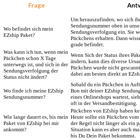
Frage
Ant
Um herauszufinden, wo sich ihr
Sendungsnummer oben in unse
Wo befindet sich mein
Sendungsverfolgung ein. Sie w
EZship Paket?
Päckchens erhalten. Dann wissen
grade befindet.
Was kann ich tun, wenn mein
Wenn Sich der Status ihres Pake
Päckchen schon X Tage
ändern, kann dies diverse Ursa
unterwegs ist, und sich in der
Päckchen wurde nicht gescannt
Sendungsverfolgung der
dabei am besten direkt an EZsh
Status nicht ändert?
Sobald du ein Päckchen in Auftr
Wo finde ich meine EZship
Bon mit deiner EZship Sendun
Sendungsnummer?
eines Onlineshops wartest, sie
oft in der Versandbestätigung.
Päckchen von EZship haben kein
Wie lange dauert es, bis mein
Heute sollte ein Päckchen vom
Paket von EZship bei mir
der Regel nicht länger als ein
ankommt?
Situation kann es aber auch ma
bis Du Dein Paket bekommst.