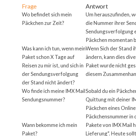
Frage
Antwort
Wo befindet sich mein
Um herauszufinden, wo
Päckchen zur Zeit?
die Nummer ihrer Send
Sendungsverfolgung ein
Päckchen momentan b
Was kann ich tun, wenn mein
Wenn Sich der Stand ih
Paket schon X Tage auf
ändern, kann dies div
Reisen zu mir ist, und sich in
Paket wurde nicht ges
der Sendungsverfolgung
diesem Zusammenhang 
der Stand nicht ändert?
Wo finde ich meine IMX Mail
Sobald du ein Päckchen
Sendungsnummer?
Quittung mit deiner 
Päckchen eines Online
Päckchensnummer in d
Wann bekomme ich mein
Pakete von IMX Mail h
Paket?
Lieferung“. Heute soll