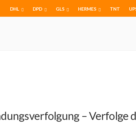
DHL
DPD
GLS
HERMES
TNT
UP
dungsverfolgung – Verfolge de