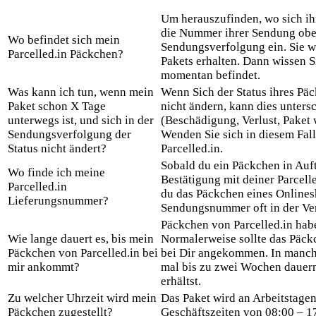
Um herauszufinden, wo sich ih
die Nummer ihrer Sendung oben
Wo befindet sich mein
Sendungsverfolgung ein. Sie w
Parcelled.in Päckchen?
Pakets erhalten. Dann wissen Si
momentan befindet.
Was kann ich tun, wenn mein
Wenn Sich der Status ihres Päc
Paket schon X Tage
nicht ändern, kann dies unters
unterwegs ist, und sich in der
(Beschädigung, Verlust, Paket 
Sendungsverfolgung der
Wenden Sie sich in diesem Fall
Status nicht ändert?
Parcelled.in.
Sobald du ein Päckchen in Auftr
Wo finde ich meine
Bestätigung mit deiner Parcel
Parcelled.in
du das Päckchen eines Onlinesh
Lieferungsnummer?
Sendungsnummer oft in der Ve
Päckchen von Parcelled.in habe
Wie lange dauert es, bis mein
Normalerweise sollte das Päck
Päckchen von Parcelled.in bei
bei Dir angekommen. In manche
mir ankommt?
mal bis zu zwei Wochen dauer
erhältst.
Zu welcher Uhrzeit wird mein
Das Paket wird an Arbeitstage
Päckchen zugestellt?
Geschäftszeiten von 08:00 – 17