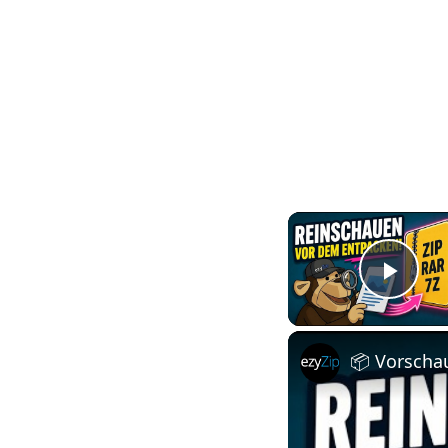
Play
📦 Vorscha