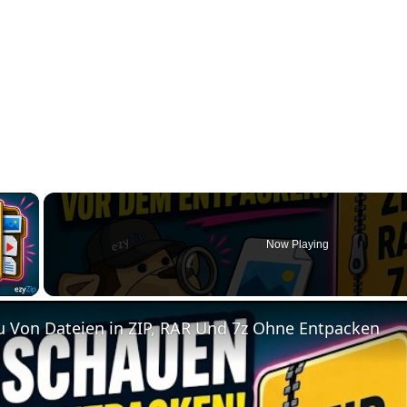
×
Now Playing
 Video
u Von Dateien in ZIP, RAR Und 7z Ohne Entpacken