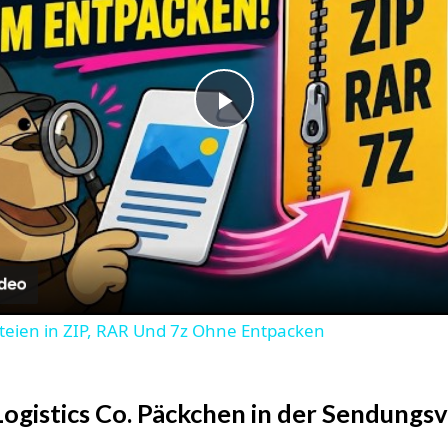
Play
Video
teien in ZIP, RAR Und 7z Ohne Entpacken
Logistics Co. Päckchen in der Sendungs