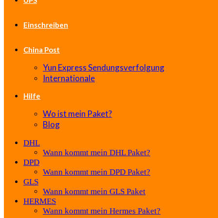
UPS
Einschreiben
China Post
Yun Express Sendungsverfolgung
Internationale
Hilfe
Wo ist mein Paket?
Blog
DHL
Wann kommt mein DHL Paket?
DPD
Wann kommt mein DPD Paket?
GLS
Wann kommt mein GLS Paket
HERMES
Wann kommt mein Hermes Paket?