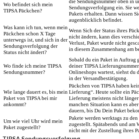
die Sendungsnummer oben in u
Wo befindet sich mein
Sendungsverfolgung ein. Sie we
TIPSA Päckchen?
Pakets erhalten. Dann wissen Sie
augenblicklich befindet.
Was kann ich tun, wenn mein
Wenn Sich der Status ihres Päck
Päckchen schon X Tage
nicht ändern, kann dies versch
unterwegs ist, und sich in der
Verlust, Paket wurde nicht gesc
Sendungsverfolgung der
in diesem Zusammenhang am bes
Status nicht ändert?
Sobald du ein Paket in Auftrag g
Wo finde ich meine TIPSA
deiner TIPSA Lieferungnummer
Sendungsnummer?
Onlineshops wartest, siehst d
in der Versandbestätigung.
Päckchen von TIPSA haben keine
Wie lange dauert es, bis mein
Lieferung“. Heute sollte ein P
Paket von TIPSA bei mir
Lieferung meistens nicht länger
ankommt?
manchen Situation kann es abe
dauern, bis Du Dein Paket bek
Pakete werden werktags zu den 
Um wie viel Uhr wird mein
zugestellt. Spätabends und am 
Paket zugestellt?
nicht mit der Zustellung ihres P
TIPSA Sendungsverfolgung