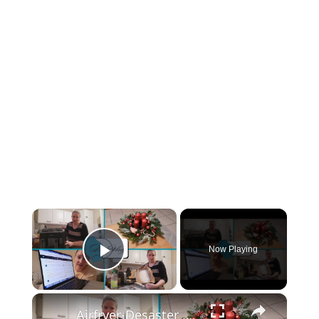
×
Now Playing
Play Video
×
Airfryer-Desaster 😩, Temu-Paket 📦 & 150 Blog-Posts an einem Wochenende 🤯 | Daily Vlog