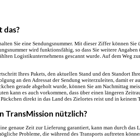
t das?
halten Sie eine Sendungsnummer. Mit dieser Ziffer können Sie ü
dungsnummer wird funktionsfähig, so dass Sie weitere Angaben
ählten Logistikunternehmens gescannt wurde. Auf dem Weg zum
chritt Ihres Pakets, den aktuellen Stand und den Standort Ihr
gung an den Adressat der Sendung weiterzuleiten, damit er au
ckchen gerade abgeholt wurde, können Sie am Nachmittag meis
ten kann es auch vorkommen, dass über einen längeren Zeitrau
Päckchen direkt in das Land des Zielortes reist und in keinem 
 TransMission nützlich?
eine genaue Zeit zur Lieferung garantiert, kann man durch das
mögliche Probleme, die während des Transports auftreten können