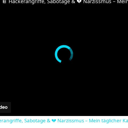
kerangriffe, Sabotage & 💔 Narzissmus – Mein täglicher K