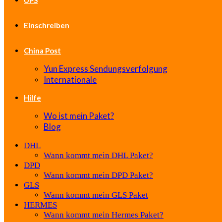
UPS
Einschreiben
China Post
Yun Express Sendungsverfolgung
Internationale
Hilfe
Wo ist mein Paket?
Blog
DHL
Wann kommt mein DHL Paket?
DPD
Wann kommt mein DPD Paket?
GLS
Wann kommt mein GLS Paket
HERMES
Wann kommt mein Hermes Paket?