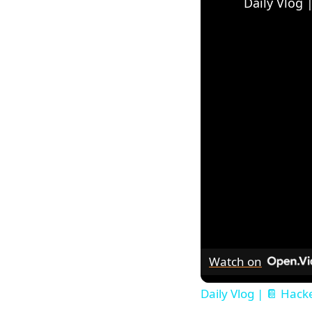
Watch on
Daily Vlog | 📔 Hac