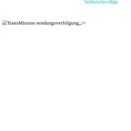
Selbstständige
„/>