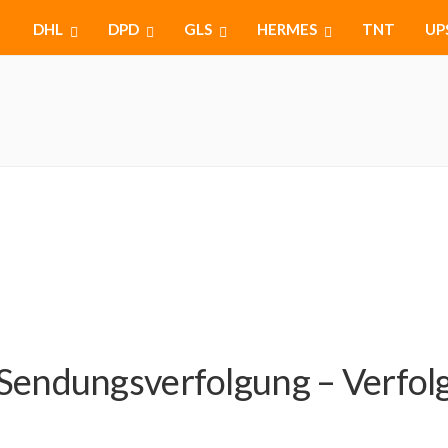
DHL
DPD
GLS
HERMES
TNT
UP
Sendungsverfolgung – Verfolge