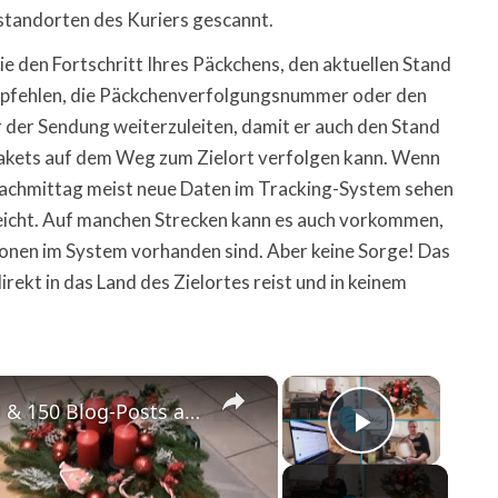
tstandorten des Kuriers gescannt.
 den Fortschritt Ihres Päckchens, den aktuellen Stand
mpfehlen, die Päckchenverfolgungsnummer oder den
 der Sendung weiterzuleiten, damit er auch den Stand
Pakets auf dem Weg zum Zielort verfolgen kann. Wenn
Nachmittag meist neue Daten im Tracking-System sehen
eicht. Auf manchen Strecken kann es auch vorkommen,
ionen im System vorhanden sind. Aber keine Sorge! Das
irekt in das Land des Zielortes reist und in keinem
×
×
Airfryer-Desaster 😩, Temu-Paket 📦 & 150 Blog-Posts an einem Wochenende 🤯 | Daily Vlog
Play Vid