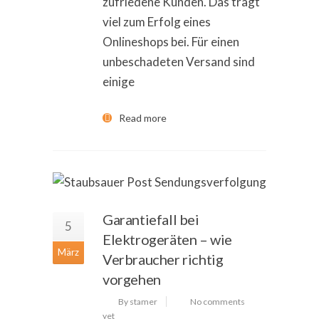
zufriedene Kunden. Das trägt
viel zum Erfolg eines
Onlineshops bei. Für einen
unbeschadeten Versand sind
einige
Read more
Garantiefall bei
5
Elektrogeräten – wie
März
Verbraucher richtig
vorgehen
By stamer
No comments
yet