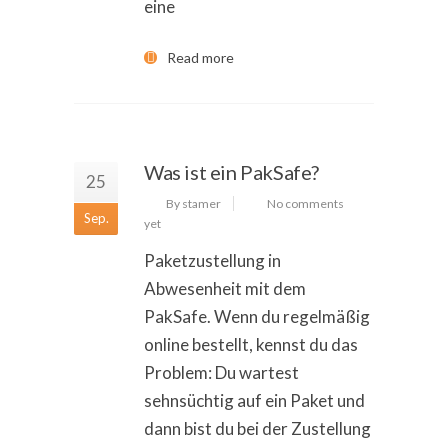
eine
Read more
Was ist ein PakSafe?
25
By stamer
No comments
Sep.
yet
Paketzustellung in
Abwesenheit mit dem
PakSafe. Wenn du regelmäßig
online bestellt, kennst du das
Problem: Du wartest
sehnsüchtig auf ein Paket und
dann bist du bei der Zustellung